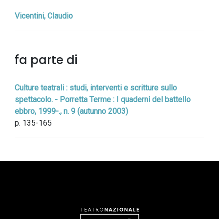
Vicentini, Claudio
fa parte di
Culture teatrali : studi, interventi e scritture sullo
spettacolo. - Porretta Terme : I quaderni del battello
ebbro, 1999-., n. 9 (autunno 2003)
p. 135-165