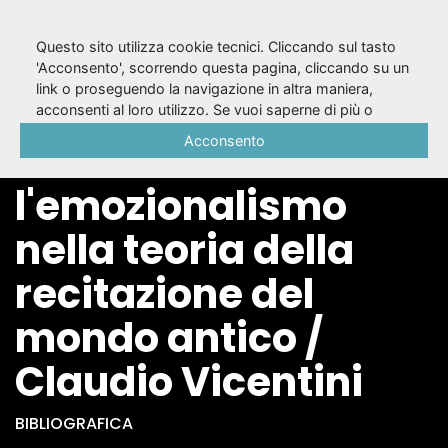
Questo sito utilizza cookie tecnici. Cliccando sul tasto
'Acconsento', scorrendo questa pagina, cliccando su un
link o proseguendo la navigazione in altra maniera,
Da Platone a
acconsenti al loro utilizzo. Se vuoi saperne di più o
negare il consenso a tutti o ad alcuni cookie, consulta la
Acconsento
Plutarco :
Cookie Policy
.
l'emozionalismo
nella teoria della
recitazione del
mondo antico /
Claudio Vicentini
BIBLIOGRAFICA