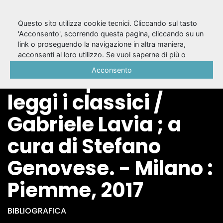
Questo sito utilizza cookie tecnici. Cliccando sul tasto
'Acconsento', scorrendo questa pagina, cliccando su un
link o proseguendo la navigazione in altra maniera,
Se vuoi essere
acconsenti al loro utilizzo. Se vuoi saperne di più o
negare il consenso a tutti o ad alcuni cookie, consulta la
Acconsento
contemporaneo
Cookie Policy
.
leggi i classici /
Gabriele Lavia ; a
cura di Stefano
Genovese. - Milano :
Piemme, 2017
BIBLIOGRAFICA