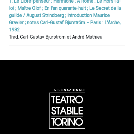
1: Le Libre-penseur ; Hermione ; À Rome ; Le Hors-la-
loi ; Maître Olof ; En l'an quarante-huit ; Le Secret de la
guilde / August Strindberg ; introduction Maurice
Gravier ; notes Carl-Gustaf Bjurström. - Paris : L'Arche,
1982
Trad. Carl-Gustav Bjurström et André Mathieu