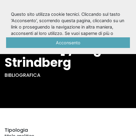
Questo sito utilizza cookie tecnici. Cliccando sul tasto
'Acconsento', scorrendo questa pagina, cliccando su un
link o proseguendo la navigazione in altra maniera,
Hermione [in
acconsenti al loro utilizzo. Se vuoi saperne di più o
negare il consenso a tutti o ad alcuni cookie, consulta la
Acconsento
francese] / August
Cookie Policy
.
Strindberg
BIBLIOGRAFICA
Tipologia