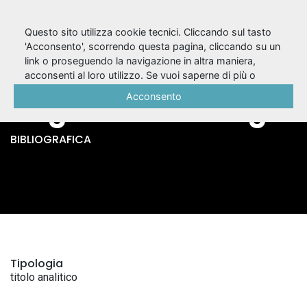
Questo sito utilizza cookie tecnici. Cliccando sul tasto
'Acconsento', scorrendo questa pagina, cliccando su un
link o proseguendo la navigazione in altra maniera,
Le hors-la-loi /
acconsenti al loro utilizzo. Se vuoi saperne di più o
negare il consenso a tutti o ad alcuni cookie, consulta la
Acconsento
August Strindberg
Cookie Policy
.
BIBLIOGRAFICA
Tipologia
titolo analitico