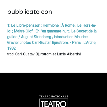
pubblicato con
1: Le Libre-penseur ; Hermione ; À Rome ; Le Hors-la-
loi ; Maître Olof ; En l'an quarante-huit ; Le Secret de la
guilde / August Strindberg ; introduction Maurice
Gravier ; notes Carl-Gustaf Bjurström. - Paris : L'Arche,
1982
trad. Carl-Gustav Bjurström et Lucie Albertini