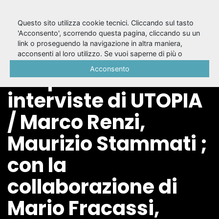
Questo sito utilizza cookie tecnici. Cliccando sul tasto
'Acconsento', scorrendo questa pagina, cliccando su un
link o proseguendo la navigazione in altra maniera,
Incontri di teatro in
acconsenti al loro utilizzo. Se vuoi saperne di più o
negare il consenso a tutti o ad alcuni cookie, consulta la
Acconsento
tempo di Covid : le
Cookie Policy
.
interviste di UTOPIA
/ Marco Renzi,
Maurizio Stammati ;
con la
collaborazione di
Mario Fracassi,