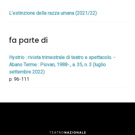
L’estinzione della razza umana (2021/22)
fa parte di
Hystrio : rivista trimestrale di teatro e spettacolo. -
Abano Terme : Piovan, 1988-., a. 35, n. 3 (luglio
settembre 2022)
p. 96-111