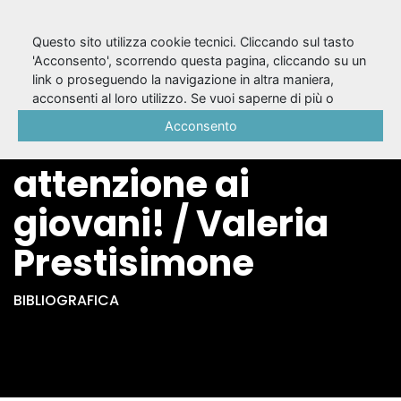
Questo sito utilizza cookie tecnici. Cliccando sul tasto
'Acconsento', scorrendo questa pagina, cliccando su un
link o proseguendo la navigazione in altra maniera,
Il premio Leo De
acconsenti al loro utilizzo. Se vuoi saperne di più o
negare il consenso a tutti o ad alcuni cookie, consulta la
Acconsento
Berardinis 2022 :
Cookie Policy
.
attenzione ai
giovani! / Valeria
Prestisimone
BIBLIOGRAFICA