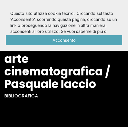
Questo sito utilizza cookie tecnici. Cliccando sul tasto
'Acconsento', scorrendo questa pagina, cliccando su un
link o proseguendo la navigazione in altra maniera,
Francesco Rosi tra
acconsenti al loro utilizzo. Se vuoi saperne di più o
negare il consenso a tutti o ad alcuni cookie, consulta la
Acconsento
denuncia civile e
Cookie Policy
.
arte
cinematografica /
Pasquale Iaccio
BIBLIOGRAFICA