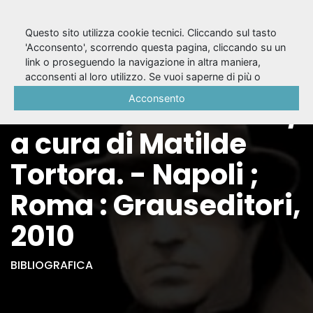
Questo sito utilizza cookie tecnici. Cliccando sul tasto
'Acconsento', scorrendo questa pagina, cliccando su un
link o proseguendo la navigazione in altra maniera,
Aldo Palazzeschi e la
acconsenti al loro utilizzo. Se vuoi saperne di più o
negare il consenso a tutti o ad alcuni cookie, consulta la
Acconsento
rivista Film : lettere /
Cookie Policy
.
a cura di Matilde
Tortora. - Napoli ;
Roma : Grauseditori,
2010
BIBLIOGRAFICA