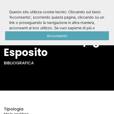
Questo sito utilizza cookie tecnici. Cliccando sul tasto
'Acconsento', scorrendo questa pagina, cliccando su un
link o proseguendo la navigazione in altra maniera,
L'inconsumabile
acconsenti al loro utilizzo. Se vuoi saperne di più o
negare il consenso a tutti o ad alcuni cookie, consulta la
Acconsento
voce del teatro / Igor
Cookie Policy
.
Esposito
BIBLIOGRAFICA
Tipologia