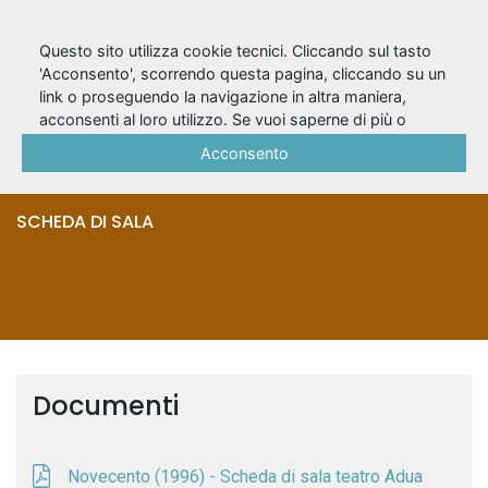
Questo sito utilizza cookie tecnici. Cliccando sul tasto
'Acconsento', scorrendo questa pagina, cliccando su un
link o proseguendo la navigazione in altra maniera,
Novecento (1996) -
acconsenti al loro utilizzo. Se vuoi saperne di più o
negare il consenso a tutti o ad alcuni cookie, consulta la
Acconsento
Schede di sala
Cookie Policy
.
SCHEDA DI SALA
Documenti
Novecento (1996) - Scheda di sala teatro Adua