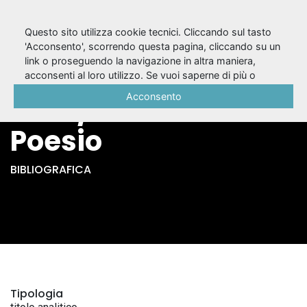
Questo sito utilizza cookie tecnici. Cliccando sul tasto
'Acconsento', scorrendo questa pagina, cliccando su un
link o proseguendo la navigazione in altra maniera,
Incontro con Romolo
acconsenti al loro utilizzo. Se vuoi saperne di più o
negare il consenso a tutti o ad alcuni cookie, consulta la
Acconsento
Valli / Paolo Emilio
Cookie Policy
.
Poesio
BIBLIOGRAFICA
Tipologia