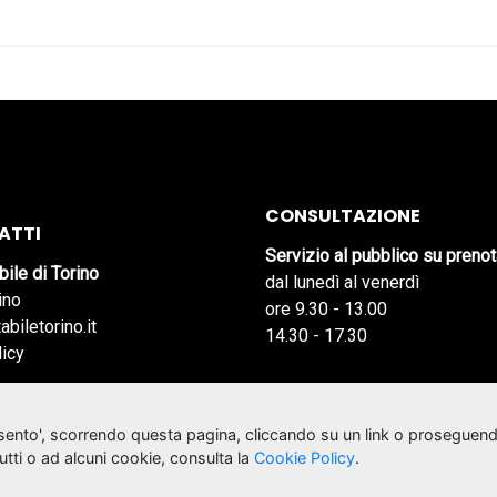
CONSULTAZIONE
ATTI
Servizio al pubblico su preno
bile di Torino
dal lunedì al venerdì
ino
ore 9.30 - 13.00
abiletorino.it
14.30 - 17.30
licy
nsento', scorrendo questa pagina, cliccando su un link o proseguend
tutti o ad alcuni cookie, consulta la
Cookie Policy
.