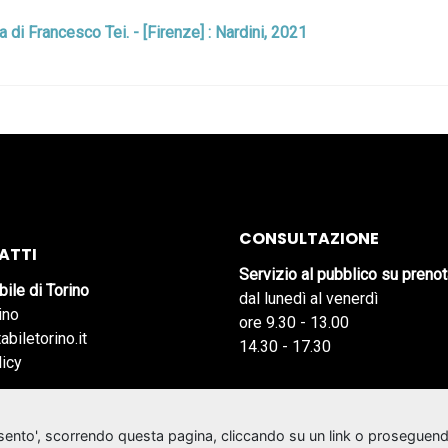
ra di Francesco Tei. - [Firenze] : Nardini, 2021
CONSULTAZIONE
ATTI
Servizio al pubblico su preno
bile di Torino
dal lunedì al venerdì
ino
ore 9.30 - 13.00
abiletorino.it
14.30 - 17.30
licy
nsento', scorrendo questa pagina, cliccando su un link o proseguend