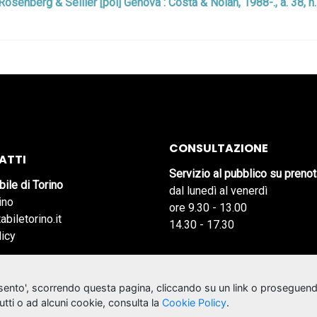
: Rosenberg & Sellier [poi] Genova : Costa & Nolan, 1988-., a. 38, n
CONSULTAZIONE
ATTI
Servizio al pubblico su preno
bile di Torino
dal lunedì al venerdì
ino
ore 9.30 - 13.00
abiletorino.it
14.30 - 17.30
licy
nsento', scorrendo questa pagina, cliccando su un link o proseguend
tutti o ad alcuni cookie, consulta la
Cookie Policy
.