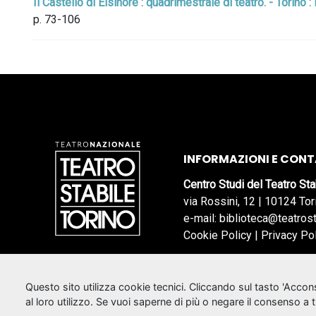
Il Castello di Elsinore : quadrimestrale di teatro. - Torino 
p. 73-106
INFORMAZIONI E CONT
Centro Studi del Teatro Sta
via Rossini, 12 | 10124 Tor
e-mail: biblioteca@teatrost
Cookie Policy
|
Privacy Po
Questo sito utilizza cookie tecnici. Cliccando sul tasto 'Acco
al loro utilizzo. Se vuoi saperne di più o negare il consenso a 