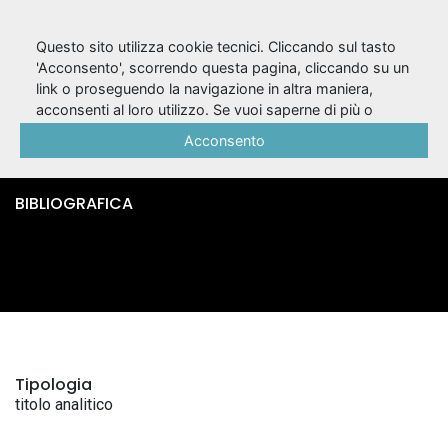
Questo sito utilizza cookie tecnici. Cliccando sul tasto
'Acconsento', scorrendo questa pagina, cliccando su un
link o proseguendo la navigazione in altra maniera,
Dionysos / Franco
acconsenti al loro utilizzo. Se vuoi saperne di più o
negare il consenso a tutti o ad alcuni cookie, consulta la
Acconsento
Branciaroli
Cookie Policy
.
BIBLIOGRAFICA
Tipologia
titolo analitico