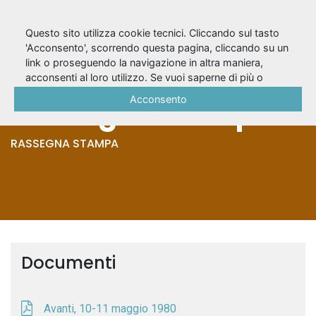
Questo sito utilizza cookie tecnici. Cliccando sul tasto
'Acconsento', scorrendo questa pagina, cliccando su un
link o proseguendo la navigazione in altra maniera,
A.D. (1980) -
acconsenti al loro utilizzo. Se vuoi saperne di più o
negare il consenso a tutti o ad alcuni cookie, consulta la
Acconsento
Rassegna stampa
Cookie Policy
.
RASSEGNA STAMPA
Documenti
Avanti, 10-11 maggio 1980