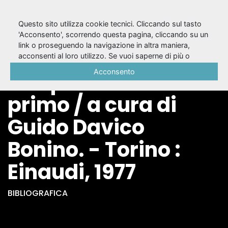
Questo sito utilizza cookie tecnici. Cliccando sul tasto
'Acconsento', scorrendo questa pagina, cliccando su un
link o proseguendo la navigazione in altra maniera,
La commedia del
acconsenti al loro utilizzo. Se vuoi saperne di più o
negare il consenso a tutti o ad alcuni cookie, consulta la
Acconsento
Cinquecento. Tomo
Cookie Policy
.
primo / a cura di
Guido Davico
Bonino. - Torino :
Einaudi, 1977
BIBLIOGRAFICA