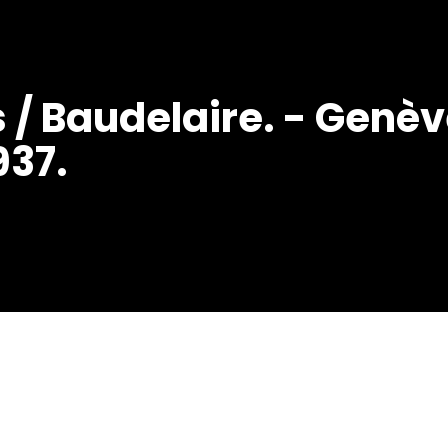
s / Baudelaire. - Genèv
937.