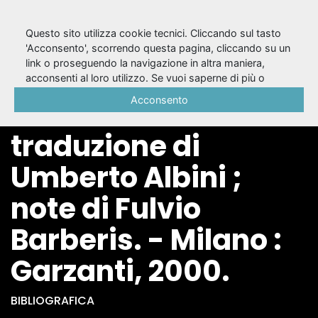
Questo sito utilizza cookie tecnici. Cliccando sul tasto
'Acconsento', scorrendo questa pagina, cliccando su un
link o proseguendo la navigazione in altra maniera,
Fenicie / Euripide ;
acconsenti al loro utilizzo. Se vuoi saperne di più o
negare il consenso a tutti o ad alcuni cookie, consulta la
Acconsento
introduzione e
Cookie Policy
.
traduzione di
Umberto Albini ;
note di Fulvio
Barberis. - Milano :
Garzanti, 2000.
BIBLIOGRAFICA