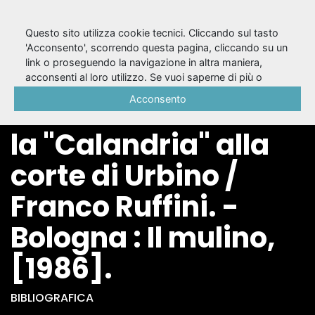
Questo sito utilizza cookie tecnici. Cliccando sul tasto
'Acconsento', scorrendo questa pagina, cliccando su un
link o proseguendo la navigazione in altra maniera,
Commedia e festa
acconsenti al loro utilizzo. Se vuoi saperne di più o
negare il consenso a tutti o ad alcuni cookie, consulta la
Acconsento
nel Rinascimento :
Cookie Policy
.
la "Calandria" alla
corte di Urbino /
Franco Ruffini. -
Bologna : Il mulino,
[1986].
BIBLIOGRAFICA