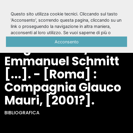
Questo sito utilizza cookie tecnici. Cliccando sul tasto
'Acconsento', scorrendo questa pagina, cliccando su un
link o proseguendo la navigazione in altra maniera,
Variazioni
acconsenti al loro utilizzo. Se vuoi saperne di più o
negare il consenso a tutti o ad alcuni cookie, consulta la
Acconsento
enigmatiche / Eric-
Cookie Policy
.
Emmanuel Schmitt
[...]. - [Roma] :
Compagnia Glauco
Mauri, [2001?].
BIBLIOGRAFICA