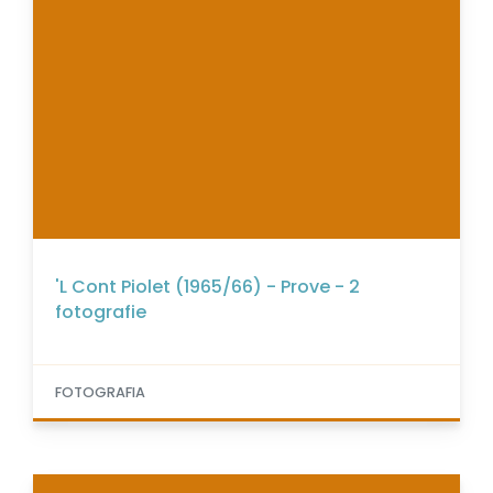
'L Cont Piolet (1965/66) - Prove - 2
fotografie
FOTOGRAFIA