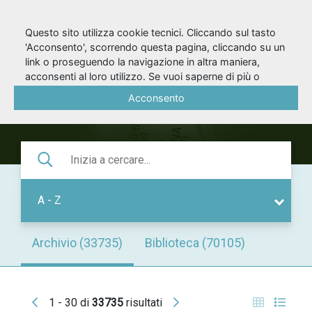
Questo sito utilizza cookie tecnici. Cliccando sul tasto
'Acconsento', scorrendo questa pagina, cliccando su un
ARCHIVIO/BIBLIOTEC
link o proseguendo la navigazione in altra maniera,
acconsenti al loro utilizzo. Se vuoi saperne di più o
negare il consenso a tutti o ad alcuni cookie, consulta la
Acconsento
Cookie Policy
.
A - Z
Archivio (33735)
Biblioteca (70105)
1 - 30 di
33735
risultati