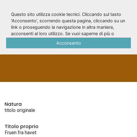
Questo sito utilizza cookie tecnici. Cliccando sul tasto
'Acconsento', scorrendo questa pagina, cliccando su un
link o proseguendo la navigazione in altra maniera,
Fruen fra havet
acconsenti al loro utilizzo. Se vuoi saperne di più o
negare il consenso a tutti o ad alcuni cookie, consulta la
Acconsento
Cookie Policy
.
TITOLI ORIGINALI
Natura
titolo originale
Titolo proprio
Fruen fra havet