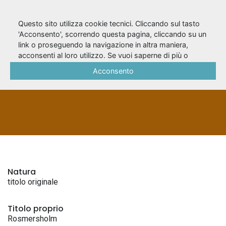
Questo sito utilizza cookie tecnici. Cliccando sul tasto
'Acconsento', scorrendo questa pagina, cliccando su un
link o proseguendo la navigazione in altra maniera,
Rosmersholm
acconsenti al loro utilizzo. Se vuoi saperne di più o
negare il consenso a tutti o ad alcuni cookie, consulta la
Acconsento
Cookie Policy
.
TITOLI ORIGINALI
Natura
titolo originale
Titolo proprio
Rosmersholm