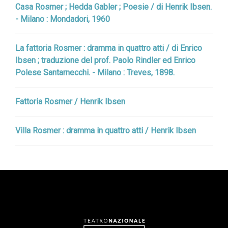
Casa Rosmer ; Hedda Gabler ; Poesie / di Henrik Ibsen.
- Milano : Mondadori, 1960
La fattoria Rosmer : dramma in quattro atti / di Enrico
Ibsen ; traduzione del prof. Paolo Rindler ed Enrico
Polese Santarnecchi. - Milano : Treves, 1898.
Fattoria Rosmer / Henrik Ibsen
Villa Rosmer : dramma in quattro atti / Henrik Ibsen