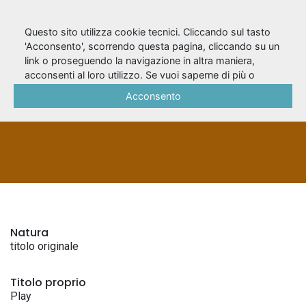
Questo sito utilizza cookie tecnici. Cliccando sul tasto
'Acconsento', scorrendo questa pagina, cliccando su un
link o proseguendo la navigazione in altra maniera,
Play
acconsenti al loro utilizzo. Se vuoi saperne di più o
negare il consenso a tutti o ad alcuni cookie, consulta la
Acconsento
Cookie Policy
.
TITOLI ORIGINALI
Natura
titolo originale
Titolo proprio
Play