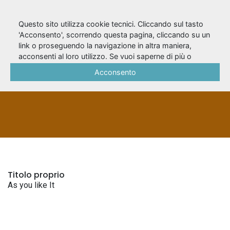
Questo sito utilizza cookie tecnici. Cliccando sul tasto
'Acconsento', scorrendo questa pagina, cliccando su un
link o proseguendo la navigazione in altra maniera,
As you like It
acconsenti al loro utilizzo. Se vuoi saperne di più o
negare il consenso a tutti o ad alcuni cookie, consulta la
Acconsento
Cookie Policy
.
TITOLI UNIFORMI
Titolo proprio
As you like It