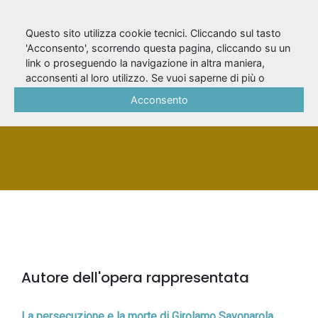
Questo sito utilizza cookie tecnici. Cliccando sul tasto
'Acconsento', scorrendo questa pagina, cliccando su un
link o proseguendo la navigazione in altra maniera,
Prosperi, Mario
acconsenti al loro utilizzo. Se vuoi saperne di più o
negare il consenso a tutti o ad alcuni cookie, consulta la
Acconsento
Cookie Policy
.
PERSONA
Autore dell'opera rappresentata
La persecuzione e la morte di Girolamo Savonarola