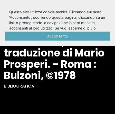
Questo sito utilizza cookie tecnici. Cliccando sul tasto
'Acconsento', scorrendo questa pagina, cliccando su un
link o proseguendo la navigazione in altra maniera,
Lisistrata /
acconsenti al loro utilizzo. Se vuoi saperne di più o
negare il consenso a tutti o ad alcuni cookie, consulta la
Acconsento
Aristofane ;
Cookie Policy
.
traduzione di Mario
Prosperi. - Roma :
Bulzoni, ©1978
BIBLIOGRAFICA