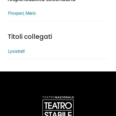
Prosperi, Mario
Titoli collegati
Lysistratī