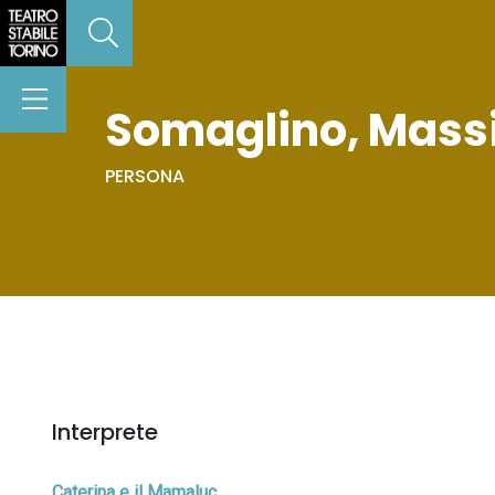
Somaglino, Mas
PERSONA
Interprete
Caterina e il Mamaluc