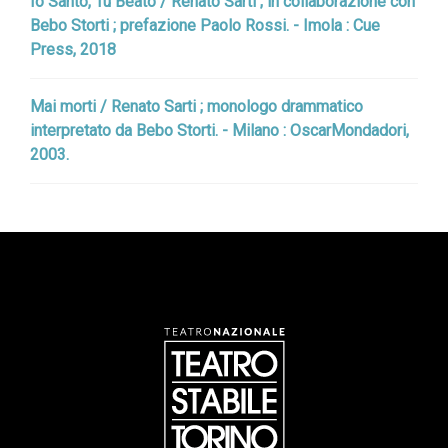
Io Santo, Tu Beato / Renato Sarti ; in collaborazione con
Bebo Storti ; prefazione Paolo Rossi. - Imola : Cue
Press, 2018
Mai morti / Renato Sarti ; monologo drammatico
interpretato da Bebo Storti. - Milano : OscarMondadori,
2003.