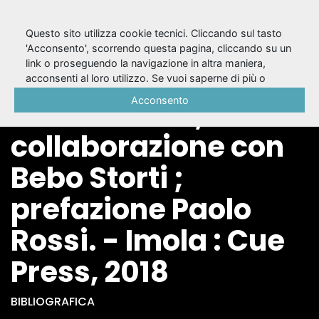
Questo sito utilizza cookie tecnici. Cliccando sul tasto
'Acconsento', scorrendo questa pagina, cliccando su un
link o proseguendo la navigazione in altra maniera,
Io Santo, Tu Beato /
acconsenti al loro utilizzo. Se vuoi saperne di più o
negare il consenso a tutti o ad alcuni cookie, consulta la
Acconsento
Renato Sarti ; in
Cookie Policy
.
collaborazione con
Bebo Storti ;
prefazione Paolo
Rossi. - Imola : Cue
Press, 2018
BIBLIOGRAFICA