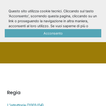
Questo sito utilizza cookie tecnici. Cliccando sul tasto
'Acconsento', scorrendo questa pagina, cliccando su un
link o proseguendo la navigazione in altra maniera,
Dall'Aglio, Gigi
acconsenti al loro utilizzo. Se vuoi saperne di più o
negare il consenso a tutti o ad alcuni cookie, consulta la
Acconsento
Cookie Policy
.
PERSONA
Regia
L’istruttoria (2003/04)