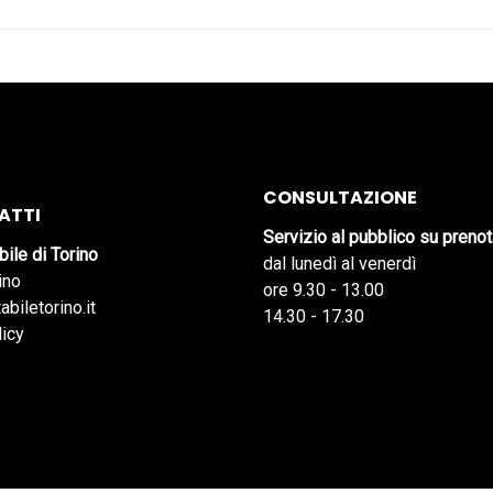
CONSULTAZIONE
ATTI
Servizio al pubblico su preno
bile di Torino
dal lunedì al venerdì
ino
ore 9.30 - 13.00
abiletorino.it
14.30 - 17.30
licy