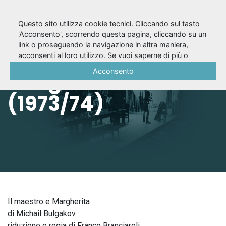
Questo sito utilizza cookie tecnici. Cliccando sul tasto
'Acconsento', scorrendo questa pagina, cliccando su un
link o proseguendo la navigazione in altra maniera,
Il maestro e
acconsenti al loro utilizzo. Se vuoi saperne di più o
negare il consenso a tutti o ad alcuni cookie, consulta la
Acconsento
Margherita
Cookie Policy
.
(1973/74)
Il maestro e Margherita
di Michail Bulgakov
riduzione e regia di Franco Branciaroli