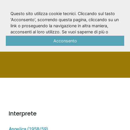
Questo sito utilizza cookie tecnici. Cliccando sul tasto
'Acconsento', scorrendo questa pagina, cliccando su un
link o proseguendo la navigazione in altra maniera,
Alessio, Angelo
acconsenti al loro utilizzo. Se vuoi saperne di più o
negare il consenso a tutti o ad alcuni cookie, consulta la
Acconsento
Cookie Policy
.
PERSONA
Interprete
Angelica (1958/59)