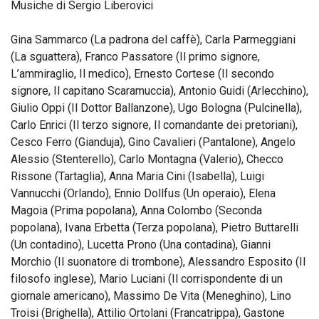
Musiche di Sergio Liberovici
Gina Sammarco (La padrona del caffè), Carla Parmeggiani
(La sguattera), Franco Passatore (Il primo signore,
L’ammiraglio, Il medico), Ernesto Cortese (Il secondo
signore, Il capitano Scaramuccia), Antonio Guidi (Arlecchino),
Giulio Oppi (Il Dottor Ballanzone), Ugo Bologna (Pulcinella),
Carlo Enrici (Il terzo signore, Il comandante dei pretoriani),
Cesco Ferro (Gianduja), Gino Cavalieri (Pantalone), Angelo
Alessio (Stenterello), Carlo Montagna (Valerio), Checco
Rissone (Tartaglia), Anna Maria Cini (Isabella), Luigi
Vannucchi (Orlando), Ennio Dollfus (Un operaio), Elena
Magoia (Prima popolana), Anna Colombo (Seconda
popolana), Ivana Erbetta (Terza popolana), Pietro Buttarelli
(Un contadino), Lucetta Prono (Una contadina), Gianni
Morchio (Il suonatore di trombone), Alessandro Esposito (Il
filosofo inglese), Mario Luciani (Il corrispondente di un
giornale americano), Massimo De Vita (Meneghino), Lino
Troisi (Brighella), Attilio Ortolani (Francatrippa), Gastone