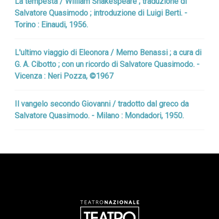
La tempesta / William Shakespeare ; traduzione di
Salvatore Quasimodo ; introduzione di Luigi Berti. -
Torino : Einaudi, 1956.
L'ultimo viaggio di Eleonora / Memo Benassi ; a cura di
G. A. Cibotto ; con un ricordo di Salvatore Quasimodo. -
Vicenza : Neri Pozza, ©1967
Il vangelo secondo Giovanni / tradotto dal greco da
Salvatore Quasimodo. - Milano : Mondadori, 1950.