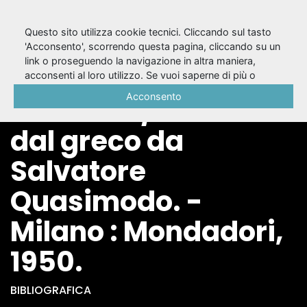
Questo sito utilizza cookie tecnici. Cliccando sul tasto
'Acconsento', scorrendo questa pagina, cliccando su un
link o proseguendo la navigazione in altra maniera,
Il vangelo secondo
acconsenti al loro utilizzo. Se vuoi saperne di più o
negare il consenso a tutti o ad alcuni cookie, consulta la
Acconsento
Giovanni / tradotto
Cookie Policy
.
dal greco da
Salvatore
Quasimodo. -
Milano : Mondadori,
1950.
BIBLIOGRAFICA