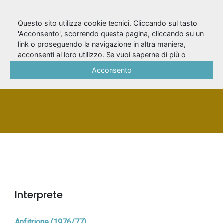
Questo sito utilizza cookie tecnici. Cliccando sul tasto
'Acconsento', scorrendo questa pagina, cliccando su un
link o proseguendo la navigazione in altra maniera,
Giuliano, Giorgio
acconsenti al loro utilizzo. Se vuoi saperne di più o
negare il consenso a tutti o ad alcuni cookie, consulta la
Acconsento
Cookie Policy
.
PERSONA
Interprete
Anfitrione (1976/77)