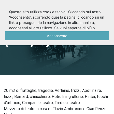
Questo sito utilizza cookie tecnici. Cliccando sul tasto
'Acconsento', scorrendo questa pagina, cliccando su un
link o proseguendo la navigazione in altra maniera,
Offerta speciale
acconsenti al loro utilizzo. Se vuoi saperne di più o
negare il consenso a tutti o ad alcuni cookie, consulta la
Acconsento
(1976/77)
Cookie Policy
.
20 m3 di frattaglie, tragedie, Verlaine, frizzi, Apollinaire,
lazzi, Bernard, chiacchiere, Petrolini, grullerie, Pinter, fuochi
d’artificio, Campanile, teatro, Tardieu, teatro.
Mezzora di teatro a cura di Flavio Ambrosini e Gian Renzo