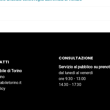
CONSULTAZIONE
ATTI
Servizio al pubblico su preno
bile di Torino
dal lunedì al venerdì
ino
ore 9.30 - 13.00
abiletorino.it
14.30 - 17.30
licy