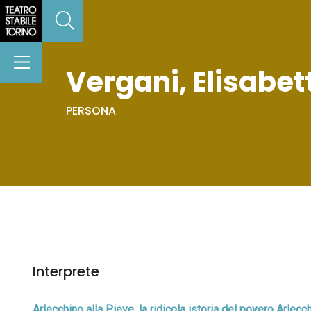
Vergani, Elisabet
PERSONA
Interprete
Arlecchino alla Pieve, la ridicola istoria del povero Arlecc