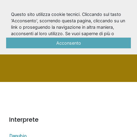
Questo sito utilizza cookie tecnici. Cliccando sul tasto
'Acconsento', scorrendo questa pagina, cliccando su un
link o proseguendo la navigazione in altra maniera,
Bonaiuto, Anna
acconsenti al loro utilizzo. Se vuoi saperne di più o
negare il consenso a tutti o ad alcuni cookie, consulta la
Acconsento
Cookie Policy
.
PERSONA
Interprete
Danubio