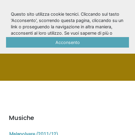
Questo sito utilizza cookie tecnici. Cliccando sul tasto
'Acconsento', scorrendo questa pagina, cliccando su un
link o proseguendo la navigazione in altra maniera,
Negro, Roberto
acconsenti al loro utilizzo. Se vuoi saperne di più o
negare il consenso a tutti o ad alcuni cookie, consulta la
Acconsento
Cookie Policy
.
PERSONA
Musiche
Malapolvere (2011/12)