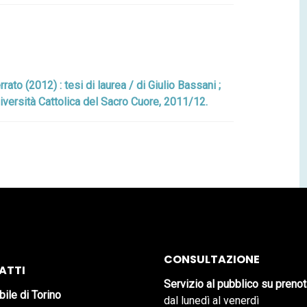
ato (2012) : tesi di laurea / di Giulio Bassani ;
niversità Cattolica del Sacro Cuore, 2011/12.
CONSULTAZIONE
ATTI
Servizio al pubblico su preno
bile di Torino
dal lunedì al venerdì