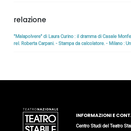
relazione
"Malapolvere" di Laura Curino : il dramma di Casale Monferr
rel. Roberta Carpani. - Stampa da calcolatore. - Milano : U
INFORMAZIONI E CONT
Centro Studi del Teatro Sta