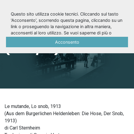
Questo sito utilizza cookie tecnici. Cliccando sul tasto
'Acconsento', scorrendo questa pagina, cliccando su un
link o proseguendo la navigazione in altra maniera,
L’eroe borghese
acconsenti al loro utilizzo. Se vuoi saperne di più o
negare il consenso a tutti o ad alcuni cookie, consulta la
Acconsento
(1976/77)
Cookie Policy
.
Le mutande, Lo snob, 1913
(Aus dem Burgerlichen Heldenleben: Die Hose, Der Snob,
1913)
di Carl Sternheim