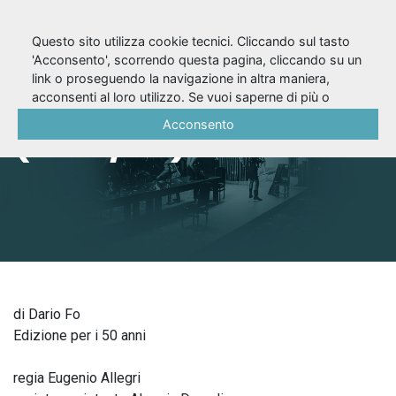
Questo sito utilizza cookie tecnici. Cliccando sul tasto
'Acconsento', scorrendo questa pagina, cliccando su un
link o proseguendo la navigazione in altra maniera,
Mistero buffo
acconsenti al loro utilizzo. Se vuoi saperne di più o
negare il consenso a tutti o ad alcuni cookie, consulta la
Acconsento
(2019/20)
Cookie Policy
.
di Dario Fo
Edizione per i 50 anni
regia Eugenio Allegri