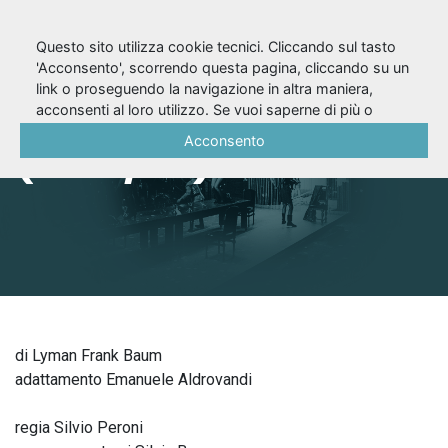
Questo sito utilizza cookie tecnici. Cliccando sul tasto
'Acconsento', scorrendo questa pagina, cliccando su un
link o proseguendo la navigazione in altra maniera,
Il mago di Oz
acconsenti al loro utilizzo. Se vuoi saperne di più o
negare il consenso a tutti o ad alcuni cookie, consulta la
Acconsento
(2019/20)
Cookie Policy
.
di Lyman Frank Baum
adattamento Emanuele Aldrovandi
regia Silvio Peroni