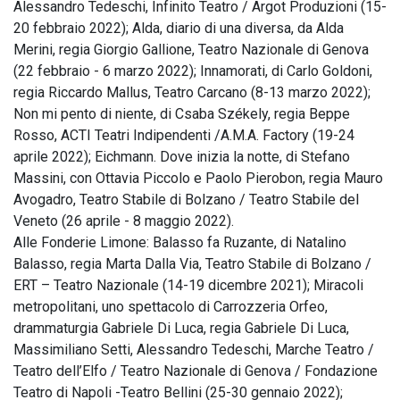
Alessandro Tedeschi, Infinito Teatro / Argot Produzioni (15-
20 febbraio 2022); Alda, diario di una diversa, da Alda
Merini, regia Giorgio Gallione, Teatro Nazionale di Genova
(22 febbraio - 6 marzo 2022); Innamorati, di Carlo Goldoni,
regia Riccardo Mallus, Teatro Carcano (8-13 marzo 2022);
Non mi pento di niente, di Csaba Székely, regia Beppe
Rosso, ACTI Teatri Indipendenti /A.M.A. Factory (19-24
aprile 2022); Eichmann. Dove inizia la notte, di Stefano
Massini, con Ottavia Piccolo e Paolo Pierobon, regia Mauro
Avogadro, Teatro Stabile di Bolzano / Teatro Stabile del
Veneto (26 aprile - 8 maggio 2022).
Alle Fonderie Limone: Balasso fa Ruzante, di Natalino
Balasso, regia Marta Dalla Via, Teatro Stabile di Bolzano /
ERT – Teatro Nazionale (14-19 dicembre 2021); Miracoli
metropolitani, uno spettacolo di Carrozzeria Orfeo,
drammaturgia Gabriele Di Luca, regia Gabriele Di Luca,
Massimiliano Setti, Alessandro Tedeschi, Marche Teatro /
Teatro dell’Elfo / Teatro Nazionale di Genova / Fondazione
Teatro di Napoli -Teatro Bellini (25-30 gennaio 2022);