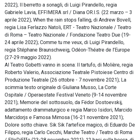
2022); Il berretto a sonagli, di Luigi Pirandello, regia
Gabriele Lavia, EFFIMERA srl / Diana OR.I.S. (22 marzo – 3
aprile 2022); When the rain stops falling, di Andrew Bovell,
regia Lisa Ferlazzo Natoli, ERT - Teatro Nazionale / Teatro
di Roma – Teatro Nazionale / Fondazione Teatro Due (19-
24 aprile 2022); Comme tu me veux, di Luigi Pirandello,
regia Stéphane Braunschweig, Odéon-Théatre de l’Europe
(27-29 maggio 2022).
Al Teatro Gobetti vanno in scena: Il tartufo, di Molière, regia
Roberto Valerio, Associazione Teatrale Pistoiese Centro di
Produzione Teatrale (26 ottobre - 7 novembre 2021); La
scimmia testo originale di Giuliana Musso, La Corte
Ospitale / Operaestate Festival Veneto (9-14 novembre
2021); Memorie del sottosuolo, da Fëdor Dostoevskij,
adattamento drammaturgico e regia Marco Isidori, Marcido
Marcidorjs e Famosa Mimosa (16-21 novembre 2021);
Dolore sotto chiave. Sik Sik l’artefice magico, di Eduardo De
Filippo, regia Carlo Cecchi, Marche Teatro / Teatro di Roma
/ ElleDiEffe (23-28 novembre 2021); 12 baci sulla bocca, di