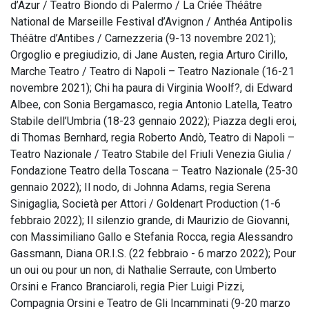
d’Azur / Teatro Biondo di Palermo / La Criée Théâtre
National de Marseille Festival d’Avignon / Anthéa Antipolis
Théâtre d’Antibes / Carnezzeria (9-13 novembre 2021);
Orgoglio e pregiudizio, di Jane Austen, regia Arturo Cirillo,
Marche Teatro / Teatro di Napoli – Teatro Nazionale (16-21
novembre 2021); Chi ha paura di Virginia Woolf?, di Edward
Albee, con Sonia Bergamasco, regia Antonio Latella, Teatro
Stabile dell’Umbria (18-23 gennaio 2022); Piazza degli eroi,
di Thomas Bernhard, regia Roberto Andò, Teatro di Napoli –
Teatro Nazionale / Teatro Stabile del Friuli Venezia Giulia /
Fondazione Teatro della Toscana – Teatro Nazionale (25-30
gennaio 2022); Il nodo, di Johnna Adams, regia Serena
Sinigaglia, Società per Attori / Goldenart Production (1-6
febbraio 2022); Il silenzio grande, di Maurizio de Giovanni,
con Massimiliano Gallo e Stefania Rocca, regia Alessandro
Gassmann, Diana OR.I.S. (22 febbraio - 6 marzo 2022); Pour
un oui ou pour un non, di Nathalie Serraute, con Umberto
Orsini e Franco Branciaroli, regia Pier Luigi Pizzi,
Compagnia Orsini e Teatro de Gli Incamminati (9-20 marzo