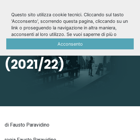
Questo sito utilizza cookie tecnici. Cliccando sul tasto
'Acconsento', scorrendo questa pagina, cliccando su un
link o proseguendo la navigazione in altra maniera,
Peachum. Un’opera
acconsenti al loro utilizzo. Se vuoi saperne di più o
negare il consenso a tutti o ad alcuni cookie, consulta la
Acconsento
da tre soldi
Cookie Policy
.
(2021/22)
di Fausto Paravidino
regia Fausto Paravidino